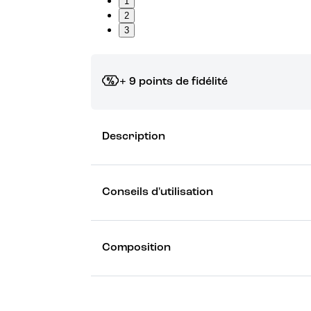
1
2
3
+ 9 points de fidélité
Grâce à vos points de fidélité, choisissez les ca
Description
Découvrez les récompenses
Conseils d'utilisation
Composition