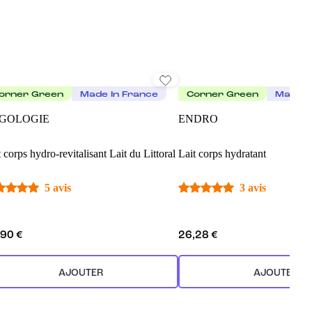
orner Green
Made In France
Corner Green
Made I
GOLOGIE
ENDRO
 corps hydro-revitalisant Lait du Littoral
Lait corps hydratant
5 avis
3 avis
,90 €
26,28 €
AJOUTER
AJOUTER