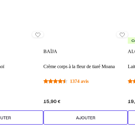
C
BAÏJA
AL
noï
Crème corps à la fleur de tiaré Moana
Lait
1374 avis
15,90 €
19
UTER
AJOUTER