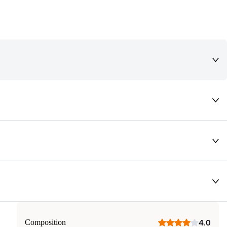
deaux qui vous font rêver !
Composition
4.0