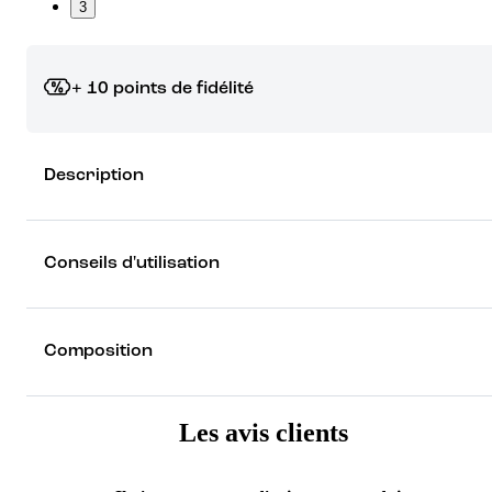
3
+ 10 points de fidélité
Grâce à vos points de fidélité, choisissez les cadeaux qui vous fo
Description
rêver !
Découvrez les récompenses
Conseils d'utilisation
Composition
Les avis clients