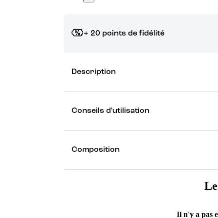
+ 20 points de fidélité
Grâce à vos points de fidélité, choisissez les ca
Description
Découvrez les récompenses
Conseils d'utilisation
Composition
Le
Il n'y a pas 