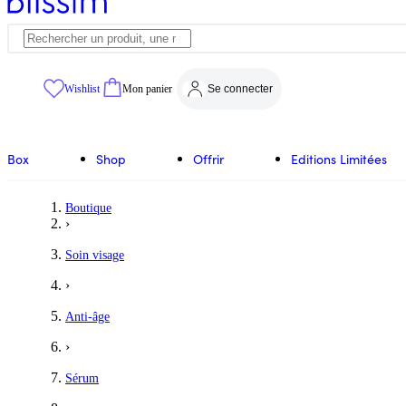
Wishlist
Mon panier
Se connecter
Box
Shop
Offrir
Editions Limitées
Boutique
›
Soin visage
›
Anti-âge
›
Sérum