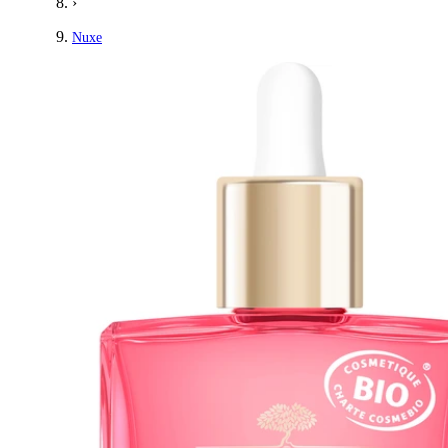
›
Nuxe