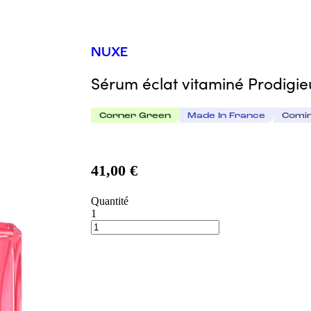
NUXE
Sérum éclat vitaminé Prodigi
Corner Green
Made In France
Comi
41,00 €
Quantité
1