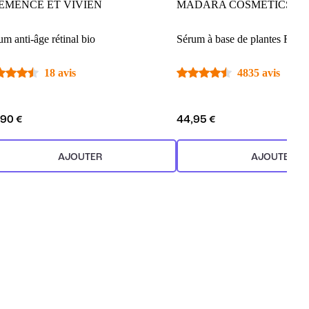
ÉMENCE ET VIVIEN
MÁDARA COSMETICS
um anti-âge rétinal bio
Sérum à base de plantes Rétino
18 avis
4835 avis
,90 €
44,95 €
AJOUTER
AJOUTER