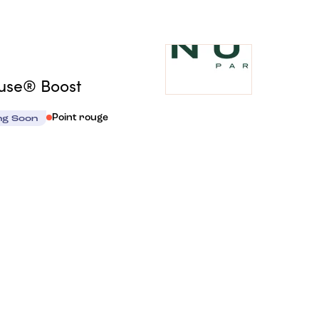
euse® Boost
Point rouge
ng Soon