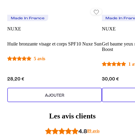
Made In France
Made In Fran
NUXE
NUXE
Huile bronzante visage et corps SPF10 Nuxe Sun
Gel baume yeux m
Boost
5 avis
1 a
28,20 €
30,00 €
AJOUTER
Les avis clients
4.8
89 avis