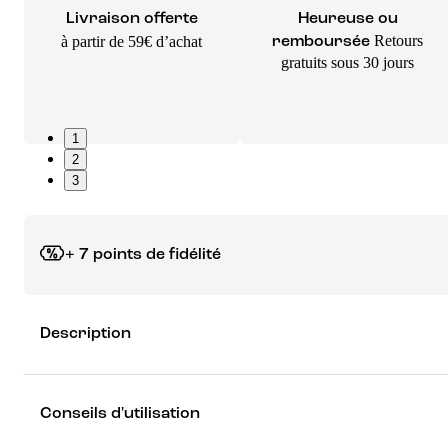
Livraison offerte
Heureuse ou
Retours
à partir de 59€ d’achat
remboursée
gratuits sous 30 jours
1
2
3
+ 7 points de fidélité
Grâce à vos points de fidélité, choisissez les cadeaux qui vous fo
Description
rêver !
Découvrez les récompenses
Conseils d'utilisation