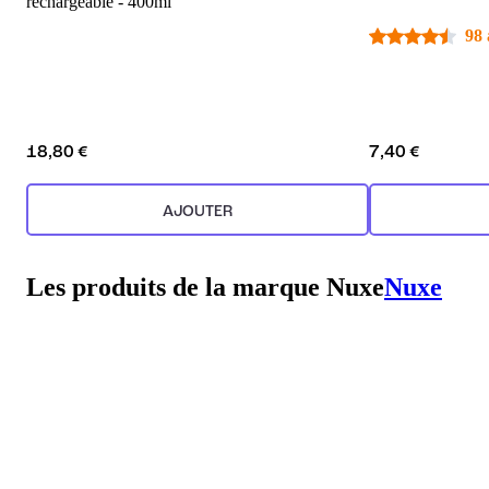
rechargeable - 400ml
98 
18,80 €
7,40 €
AJOUTER
Les produits de la marque Nuxe
Nuxe