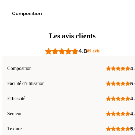
Composition
Les avis clients
4.8
89 avis
Composition
4.
Facilité d’utilisation
5.
Efficacité
4.
Senteur
4.
Texture
5.