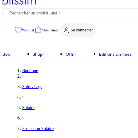
Wishlist
Mon panier
Se connecter
Box
Shop
Offrir
Editions Limitées
Boutique
›
Soin visage
›
Solaire
›
Protection Solaire