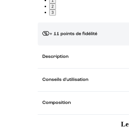
1
2
3
+ 11 points de fidélité
Grâce à vos points de fidélité, choisissez les ca
Description
Découvrez les récompenses
Conseils d'utilisation
Composition
Le