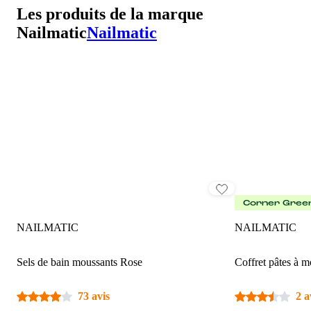
Les produits de la marque
Nailmatic
Nailmatic
Corner Gree
NAILMATIC
NAILMATIC
Sels de bain moussants Rose
Coffret pâtes à m
73 avis
2 a