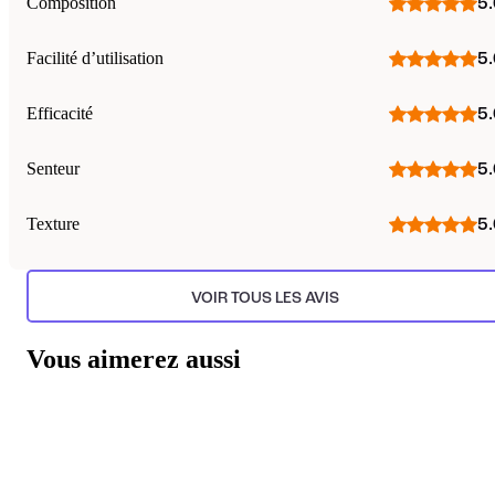
Composition
5.
Facilité d’utilisation
5.
Efficacité
5.
Senteur
5.
Texture
5.
VOIR TOUS LES AVIS
Vous aimerez aussi