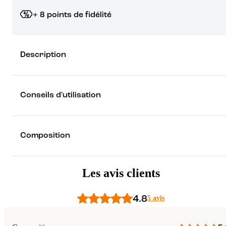
+ 8 points de fidélité
Grâce à vos points de fidélité, choisissez les cadeaux qui vous fo
Description
rêver !
Découvrez les récompenses
Conseils d'utilisation
Composition
Les avis clients
4.8
5 avis