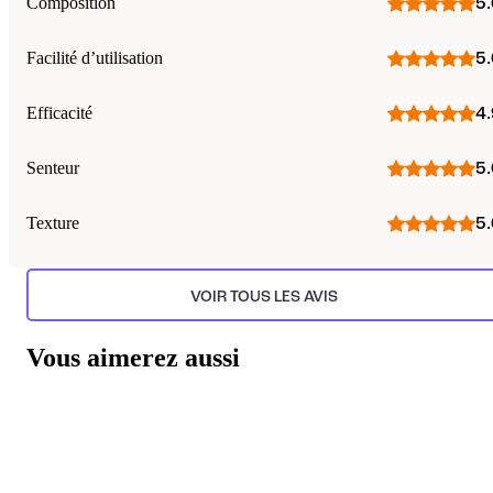
Composition
5.
Facilité d’utilisation
5.
Efficacité
4.
Senteur
5.
Texture
5.
VOIR TOUS LES AVIS
Vous aimerez aussi