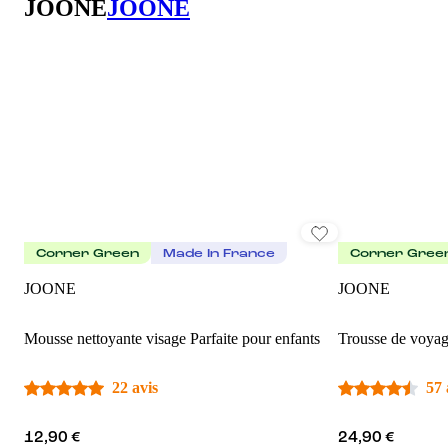
JOONE
JOONE
Corner Green
Made In France
Corner Gree
JOONE
JOONE
Mousse nettoyante visage Parfaite pour enfants
Trousse de voyag
22 avis
57 
12,90 €
24,90 €