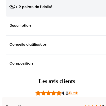
+ 2 points de fidélité
Grâce à vos points de fidélité, choisissez les cadeaux qui vous fo
Description
rêver !
Découvrez les récompenses
Conseils d'utilisation
Composition
Les avis clients
4.8
33 avis