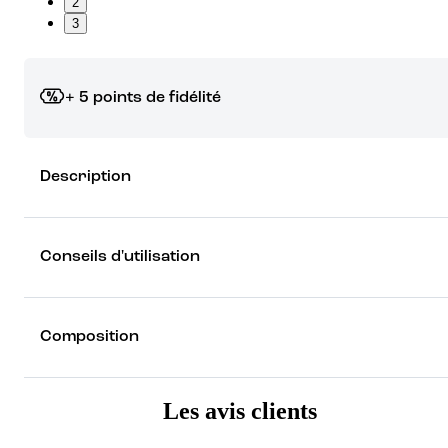
2
3
+ 5 points de fidélité
Grâce à vos points de fidélité, choisissez les cadeaux qui vous fo
Description
rêver !
Découvrez les récompenses
Conseils d'utilisation
Composition
Les avis clients