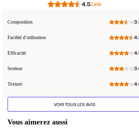
4.5
2 avis
Composition
3.
Facilité d’utilisation
4.
Efficacité
4.
Senteur
3.
Texture
4.
VOIR TOUS LES AVIS
Vous aimerez aussi