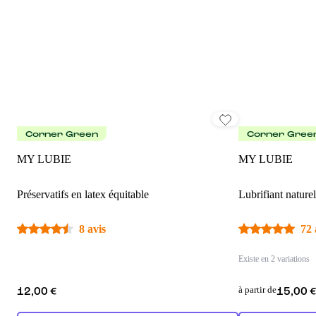
Corner Green
Corner Gree
MY LUBIE
MY LUBIE
Préservatifs en latex équitable
Lubrifiant naturel
8 avis
72 
Existe en 2 variations
à partir de
12,00 €
15,00 