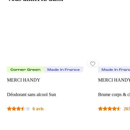
Corner Green
Made In France
Made In Fran
MERCI HANDY
MERCI HAND
Déodorant sans alcool Sun
Brume corps & c
6 avis
263