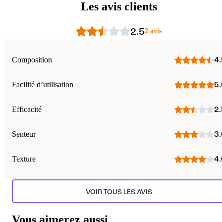
Les avis clients
2.5
2 avis
Composition
4.
Facilité d’utilisation
5.
Efficacité
2.
Senteur
3.
Texture
4.
VOIR TOUS LES AVIS
Vous aimerez aussi