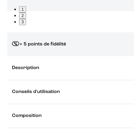
1
2
3
+ 5 points de fidélité
Grâce à vos points de fidélité, choisissez les cadeaux qui vous fo
Description
rêver !
Découvrez les récompenses
Conseils d'utilisation
Composition