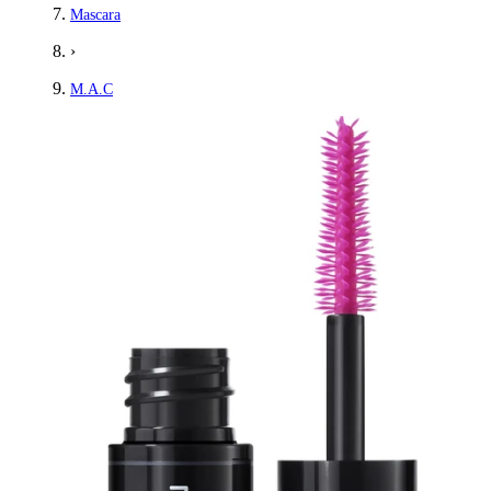
Mascara
›
M.A.C