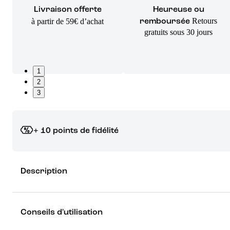
Livraison offerte
Heureuse ou
Retours
à partir de 59€ d’achat
remboursée
gratuits sous 30 jours
1
2
3
+ 10 points de fidélité
Grâce à vos points de fidélité, choisissez les cadeaux qui vous fo
Description
rêver !
Découvrez les récompenses
Conseils d'utilisation