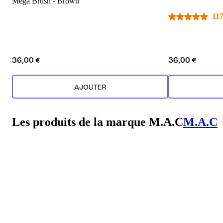
Mega Brush - Brown
117
36,00 €
36,00 €
AJOUTER
Les produits de la marque M.A.C
M.A.C