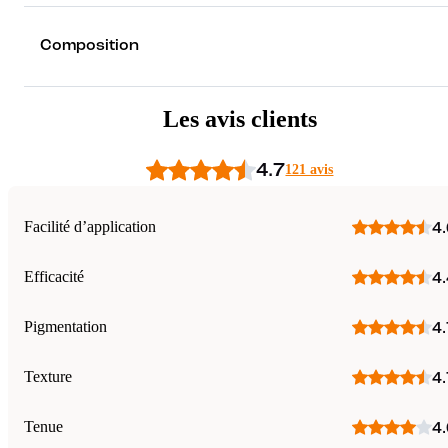
Composition
Les avis clients
4.7
121 avis
Facilité d’application
4.
Efficacité
4.
Pigmentation
4.
Texture
4.
Tenue
4.