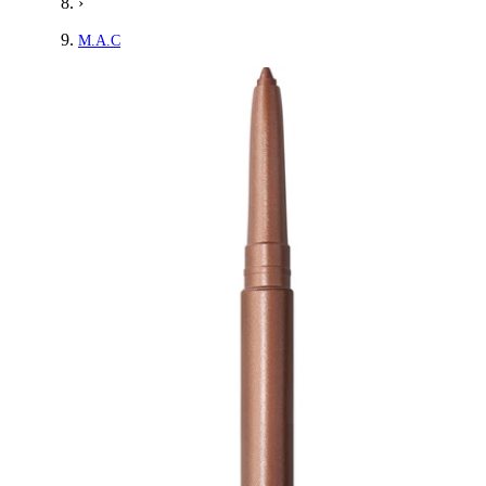
›
M.A.C