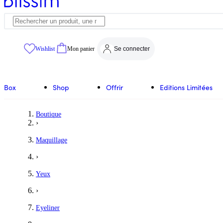
Wishlist
Mon panier
Se connecter
Box
Shop
Offrir
Editions Limitées
Boutique
›
Maquillage
›
Yeux
›
Eyeliner