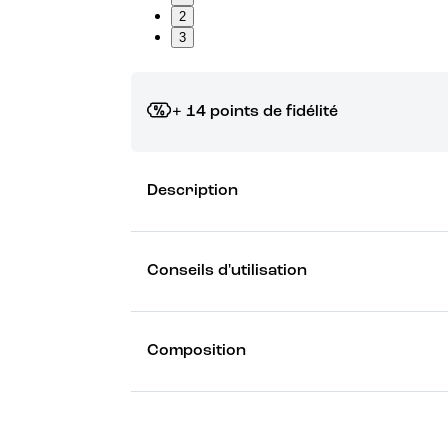
2
3
+ 14 points de fidélité
Grâce à vos points de fidélité, choisissez les ca
Description
Découvrez les récompenses
Conseils d'utilisation
Composition