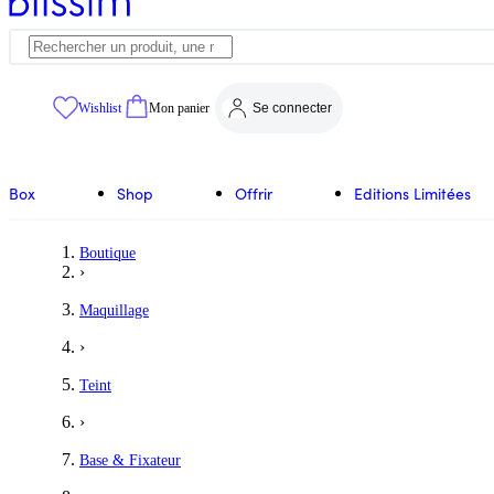
Wishlist
Mon panier
Se connecter
Box
Shop
Offrir
Editions Limitées
Boutique
›
Maquillage
›
Teint
›
Base & Fixateur