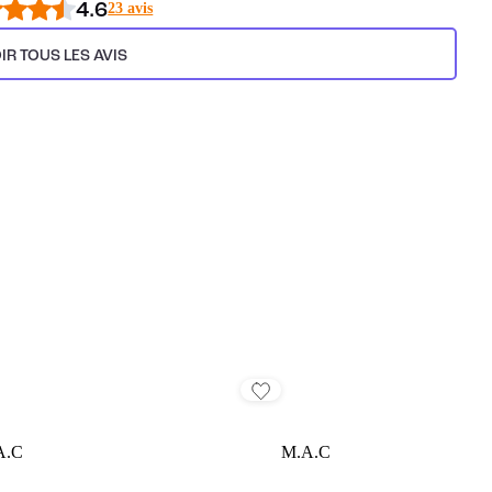
4.6
23 avis
IR TOUS LES AVIS
A.C
M.A.C