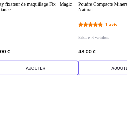
ay fixateur de maquillage Fix+ Magic
Poudre Compacte Mineralize S
iance
Natural
1 avis
Existe en 6 variations
,00 €
48,00 €
AJOUTER
AJOUTER