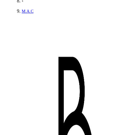
›
M.A.C