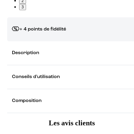
2
3
+ 4 points de fidélité
Grâce à vos points de fidélité, choisissez les cadeaux qui vous fo
Description
rêver !
Découvrez les récompenses
Conseils d'utilisation
Composition
Les avis clients