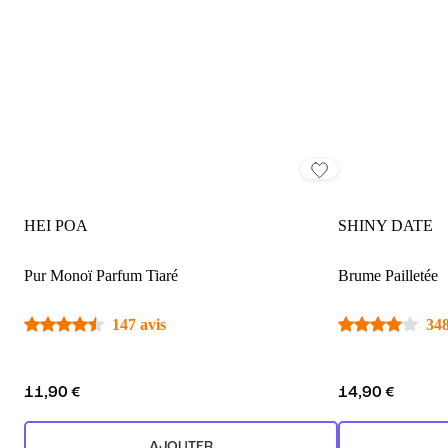
HEI POA
SHINY DATE
Pur Monoï Parfum Tiaré
Brume Pailletée
147 avis
348
11,90 €
14,90 €
AJOUTER