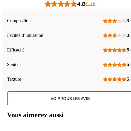
4.8
5 avis
Composition
3.
Facilité d’utilisation
3.
Efficacité
5.
Senteur
5.
Texture
5.
VOIR TOUS LES AVIS
Vous aimerez aussi