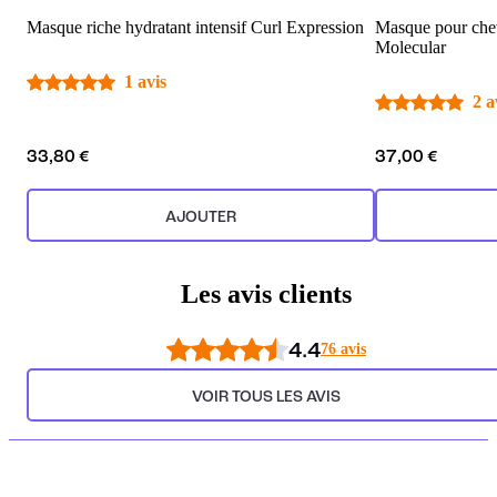
Masque riche hydratant intensif Curl Expression
Masque pour che
Molecular
1 avis
2 a
33,80 €
37,00 €
AJOUTER
Les avis clients
4.4
76 avis
VOIR TOUS LES AVIS