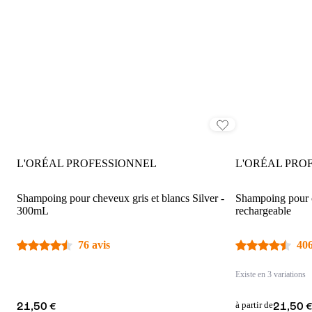
L'ORÉAL PROFESSIONNEL
L'ORÉAL PRO
Shampoing pour cheveux gris et blancs Silver -
Shampoing pour 
300mL
rechargeable
76 avis
406
Existe en 3 variations
à partir de
21,50 €
21,50 