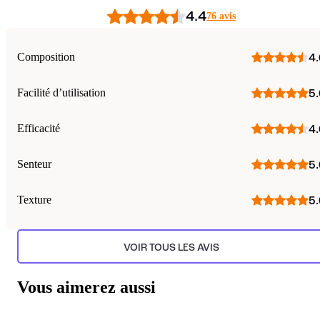
4.4
76 avis
Composition
4.
Facilité d’utilisation
5.
Efficacité
4.
Senteur
5.
Texture
5.
VOIR TOUS LES AVIS
Vous aimerez aussi