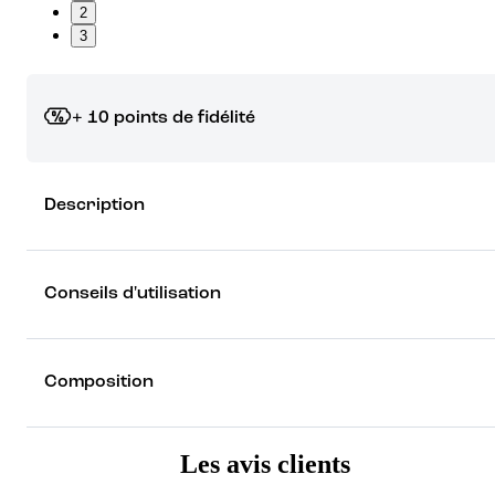
2
3
+ 10 points de fidélité
Grâce à vos points de fidélité, choisissez les cadeaux qui vous fo
Description
rêver !
Découvrez les récompenses
Conseils d'utilisation
Composition
Les avis clients