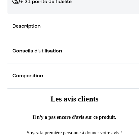
+ 21 points de fidélité
Grâce à vos points de fidélité, choisissez les cadeaux qui vous fo
Description
rêver !
Découvrez les récompenses
Conseils d'utilisation
Composition
Les avis clients
Il n'y a pas encore d'avis sur ce produit.
Soyez la première personne à donner votre avis !