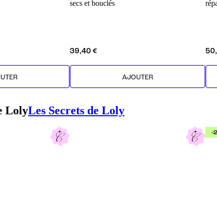
secs et bouclés
rép
39,40 €
50
UTER
AJOUTER
e Loly
Les Secrets de Loly
-