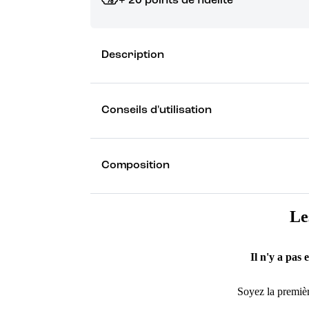
+ 20 points de fidélité
Grâce à vos points de fidélité, choisissez les ca
Description
Découvrez les récompenses
Conseils d'utilisation
Composition
Le
Il n'y a pas 
Soyez la premièr