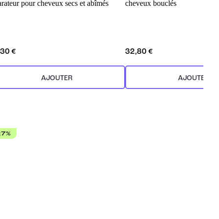
arateur pour cheveux secs et abîmés
cheveux bouclés
,30 €
32,80 €
AJOUTER
AJOUTER
27%