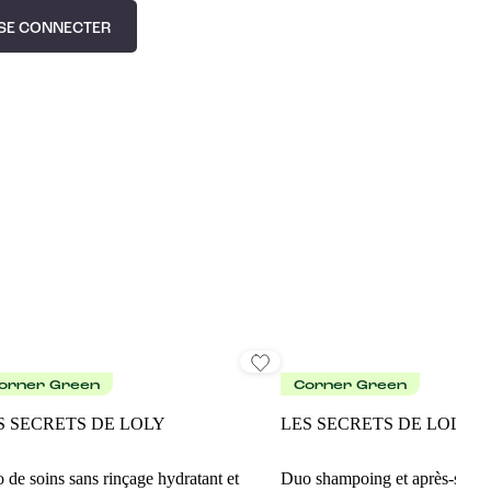
SE CONNECTER
orner Green
Corner Green
S SECRETS DE LOLY
LES SECRETS DE LOLY
 de soins sans rinçage hydratant et
Duo shampoing et après-sham