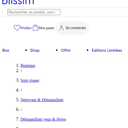
Wishlist
Mon panier
Se connecter
Box
Shop
Offrir
Editions Limitées
Boutique
›
Soin visage
›
Nettoyant & Démaquillant
›
Démaquillant yeux & lèvres