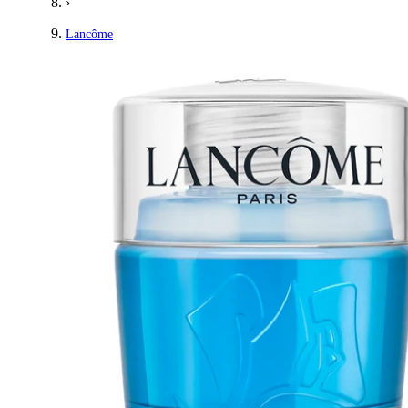
›
Lancôme