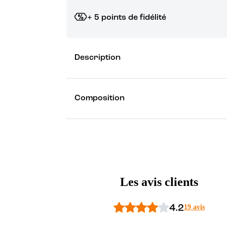
+ 5 points de fidélité
Grâce à vos points de fidélité, choisissez les ca
Description
Découvrez les récompenses
Composition
Les avis clients
4.2
19 avis