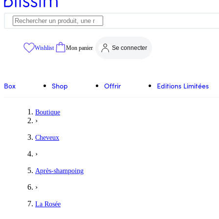
Wishlist
Mon panier
Se connecter
Box
Shop
Offrir
Editions Limitées
Boutique
›
Cheveux
›
Après-shampoing
›
La Rosée