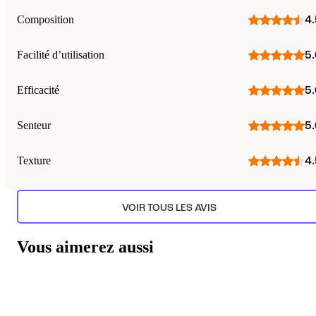
Composition
4.
Facilité d’utilisation
5.
Efficacité
5.
Senteur
5.
Texture
4.
VOIR TOUS LES AVIS
Vous aimerez aussi