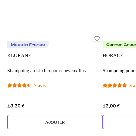
Made In France
Corner Gree
KLORANE
HORACE
Shampoing au Lin bio pour cheveux fins
Shampoing pour 
7 avis
3 a
13,30 €
13,00 €
AJOUTER