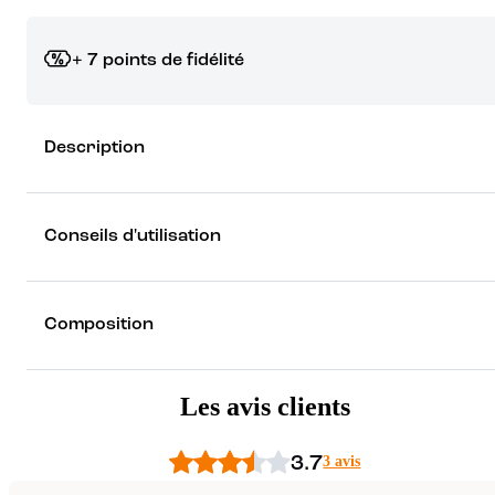
+ 7 points de fidélité
Grâce à vos points de fidélité, choisissez les cadeaux qui vous fo
Description
rêver !
Découvrez les récompenses
Conseils d'utilisation
Composition
Les avis clients
3.7
3 avis