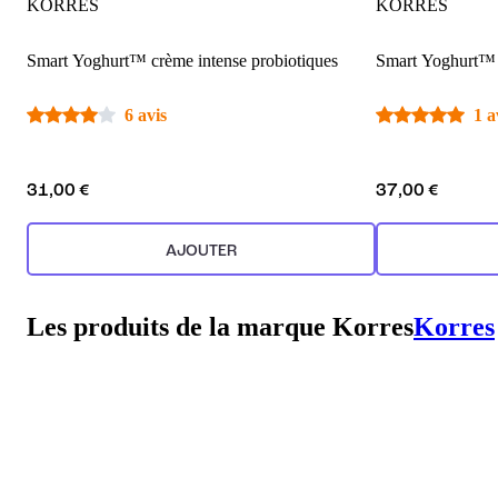
KORRES
KORRES
Smart Yoghurt™ crème intense probiotiques
Smart Yoghurt™ 
6 avis
1 a
31,00 €
37,00 €
AJOUTER
Les produits de la marque Korres
Korres