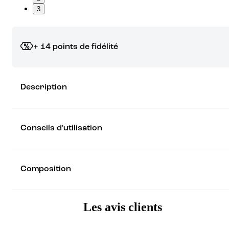
3
+ 14 points de fidélité
Grâce à vos points de fidélité, choisissez les cadeaux qui vous fo
Description
rêver !
Découvrez les récompenses
Conseils d'utilisation
Composition
Les avis clients