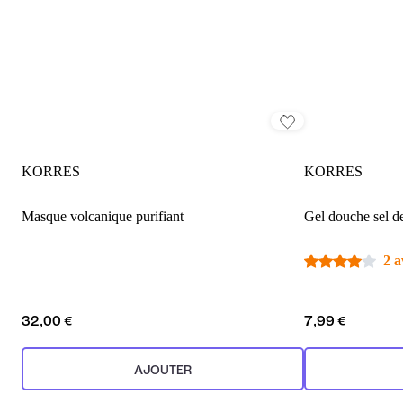
KORRES
KORRES
Masque volcanique purifiant
Gel douche sel d
2 a
32,00 €
7,99 €
AJOUTER