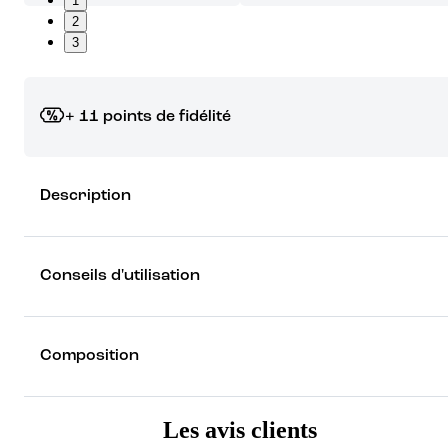
1
2
3
+ 11 points de fidélité
Grâce à vos points de fidélité, choisissez les cadeaux qui vous fo
Description
rêver !
Découvrez les récompenses
Conseils d'utilisation
Composition
Les avis clients