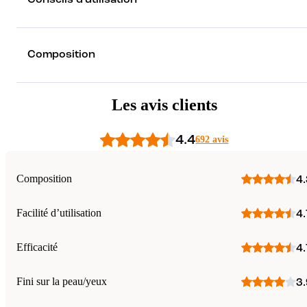
Composition
Les avis clients
4.4
692 avis
Composition
4.
Facilité d’utilisation
4.
Efficacité
4.
Fini sur la peau/yeux
3.