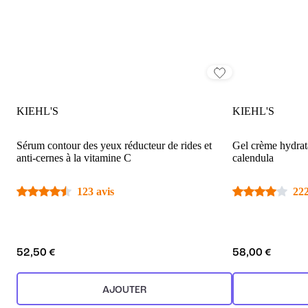
KIEHL'S
KIEHL'S
Sérum contour des yeux réducteur de rides et
Gel crème hydrata
anti-cernes à la vitamine C
calendula
123 avis
222
52,50 €
58,00 €
AJOUTER