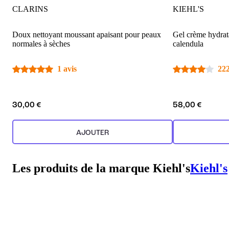
CLARINS
KIEHL'S
Doux nettoyant moussant apaisant pour peaux
Gel crème hydrata
normales à sèches
calendula
1 avis
222
30,00 €
58,00 €
AJOUTER
Les produits de la marque Kiehl's
Kiehl's