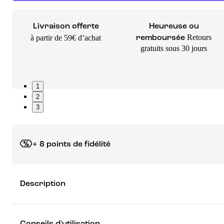
Livraison offerte
Heureuse ou
Retours
à partir de 59€ d’achat
remboursée
gratuits sous 30 jours
1
2
3
+ 8 points de fidélité
Grâce à vos points de fidélité, choisissez les cadeaux qui vous fo
Description
rêver !
Découvrez les récompenses
Conseils d'utilisation