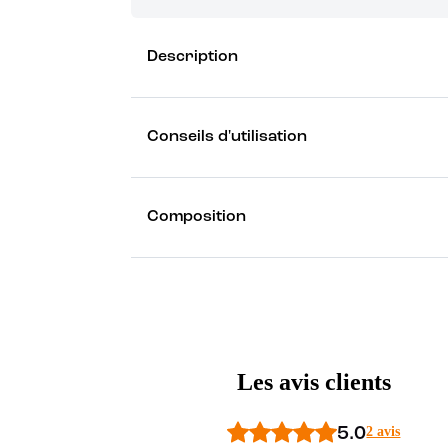
Grâce à vos points de fidélité, choisissez les ca
Description
Découvrez les récompenses
Conseils d'utilisation
Composition
Les avis clients
5.0
2 avis