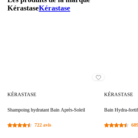
Kérastase
Kérastase
KÉRASTASE
KÉRASTASE
Shampoing hydratant Bain Après-Soleil
Bain Hydra-fortif
722 avis
689