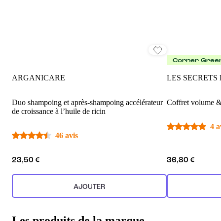
Corner Gree
ARGANICARE
LES SECRETS
Duo shampoing et après-shampoing accélérateur
Coffret volume &
de croissance à l’huile de ricin
4 a
46 avis
23,50 €
36,80 €
AJOUTER
Les produits de la marque