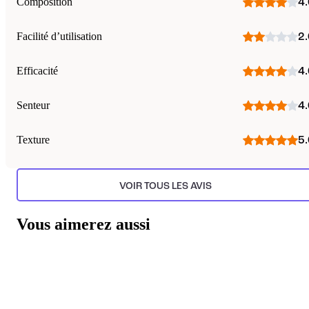
Composition
4.
Facilité d’utilisation
2.
Efficacité
4.
Senteur
4.
Texture
5.
VOIR TOUS LES AVIS
Vous aimerez aussi