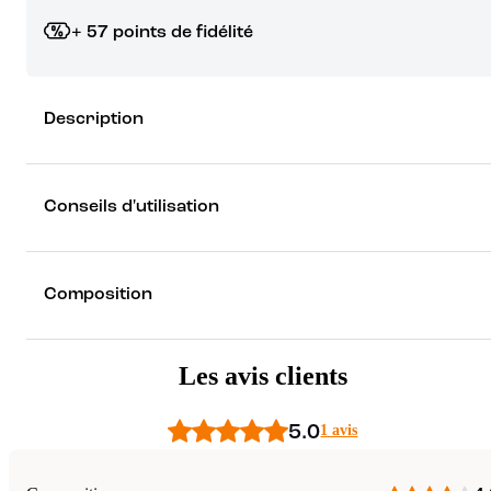
+ 57 points de fidélité
Grâce à vos points de fidélité, choisissez les cadeaux qui vous fo
Description
rêver !
Découvrez les récompenses
Conseils d'utilisation
Composition
Les avis clients
5.0
1 avis