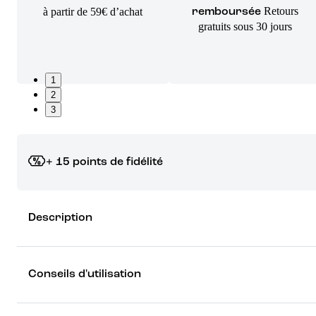
Retours
à partir de 59€ d’achat
remboursée
gratuits sous 30 jours
1
2
3
+ 15 points de fidélité
Grâce à vos points de fidélité, choisissez les cadeaux qui vous fo
Description
rêver !
Découvrez les récompenses
Conseils d'utilisation