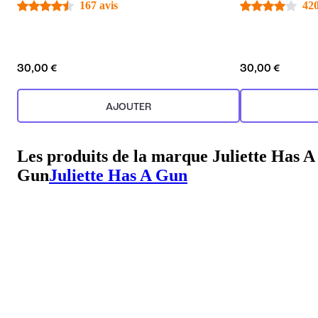
167 avis
420
30,00 €
30,00 €
AJOUTER
Les produits de la marque Juliette Has A
Gun
Juliette Has A Gun