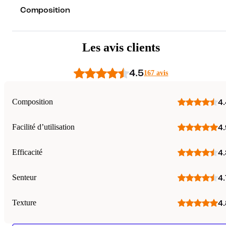
Composition
Les avis clients
4.5
167 avis
Composition
4.
Facilité d’utilisation
4.
Efficacité
4.
Senteur
4.
Texture
4.