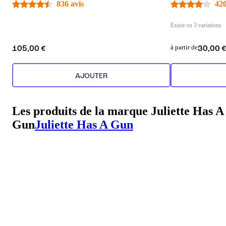
836 avis
420
Existe en 3 variations
à partir de
105,00 €
30,00 
AJOUTER
Les produits de la marque Juliette Has A
Gun
Juliette Has A Gun