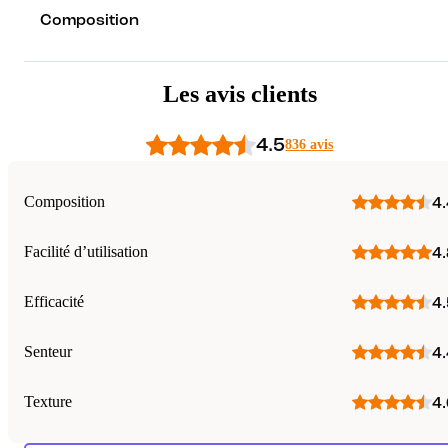
Composition
Les avis clients
4.5
836 avis
Composition
4.
Facilité d’utilisation
4.
Efficacité
4.
Senteur
4.
Texture
4.