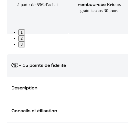
Retours
à partir de 59€ d’achat
remboursée
gratuits sous 30 jours
1
2
3
+ 15 points de fidélité
Grâce à vos points de fidélité, choisissez les cadeaux qui vous fo
Description
rêver !
Découvrez les récompenses
Conseils d'utilisation