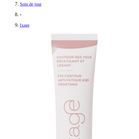
Soin de jour
›
Ixage