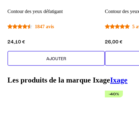
Contour des yeux défatigant
Contour des yeux 
1847 avis
5 a
24,10 €
26,00 €
AJOUTER
Les produits de la marque Ixage
Ixage
-40%