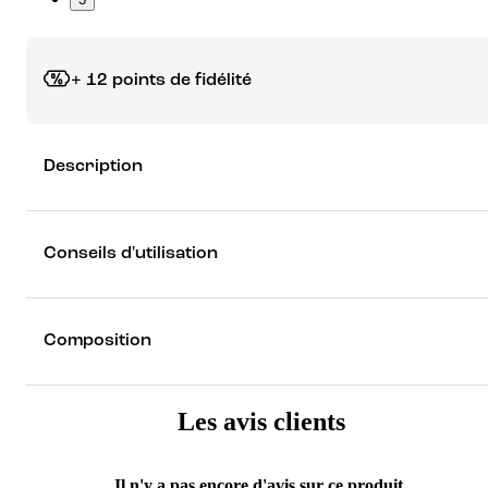
+ 12 points de fidélité
Grâce à vos points de fidélité, choisissez les cadeaux qui vous fo
Description
rêver !
Découvrez les récompenses
Conseils d'utilisation
Composition
Les avis clients
Il n'y a pas encore d'avis sur ce produit.