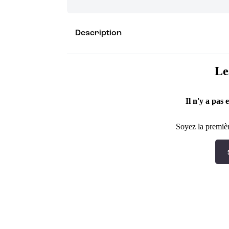
Grâce à vos points de fidélité, choisissez les ca
Description
Découvrez les récompenses
Le
Il n'y a pas 
Soyez la premièr