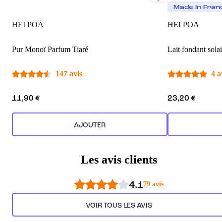
Made In Fran
HEI POA
HEI POA
Pur Monoï Parfum Tiaré
Lait fondant sola
147 avis
4 a
11,90 €
23,20 €
AJOUTER
Les avis clients
4.1
79 avis
VOIR TOUS LES AVIS