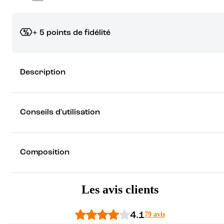
+ 5 points de fidélité
Grâce à vos points de fidélité, choisissez les cadeaux qui vous fo
Description
rêver !
Découvrez les récompenses
Conseils d'utilisation
Composition
Les avis clients
4.1
79 avis