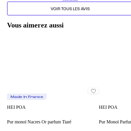
Généré par l’IA à partir du texte des commentaires clients.
VOIR TOUS LES AVIS
Vous aimerez aussi
Made In France
HEI POA
HEI POA
Pur monoï Nacres Or parfum Tiaré
Pur Monoï Parf