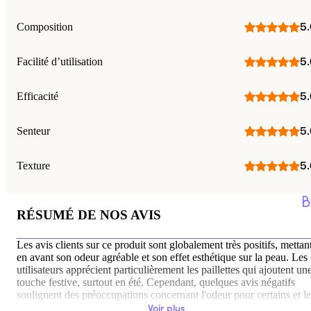
Composition
5.
Facilité d’utilisation
5.
Efficacité
5.
Senteur
5.
Texture
5.
RÉSUMÉ DE NOS AVIS
Les avis clients sur ce produit sont globalement très positifs, mettan
en avant son odeur agréable et son effet esthétique sur la peau. Les
utilisateurs apprécient particulièrement les paillettes qui ajoutent un
touche festive, surtout en été. Cependant, quelques avis négatifs
soulignent des préoccupations concernant l'odeur pour certains et le
fait que l'huile peut tacher les vêtements.
Voir plus