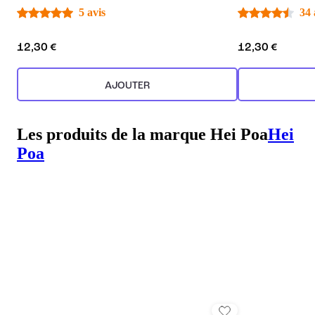
5 avis
34 
12,30 €
12,30 €
AJOUTER
Les produits de la marque Hei Poa
Hei
Poa