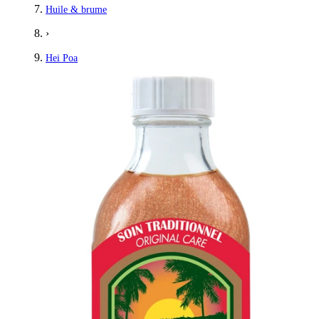
Huile & brume
›
Hei Poa