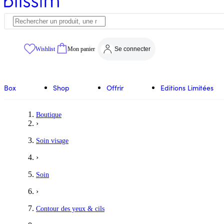
Wishlist
Mon panier
Se connecter
Box
Shop
Offrir
Editions Limitées
Boutique
›
Soin visage
›
Soin
›
Contour des yeux & cils