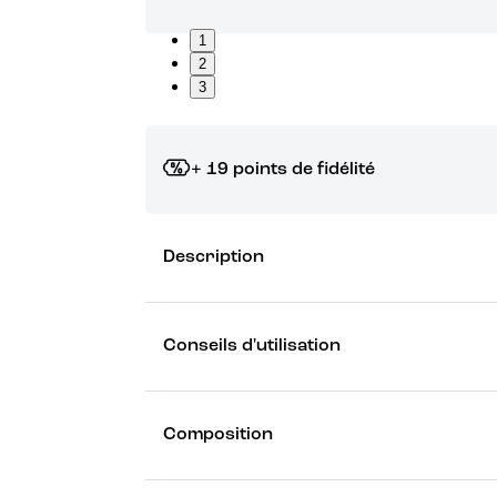
1
2
3
+ 19 points de fidélité
Grâce à vos points de fidélité, choisissez les ca
Description
Découvrez les récompenses
Conseils d'utilisation
Composition