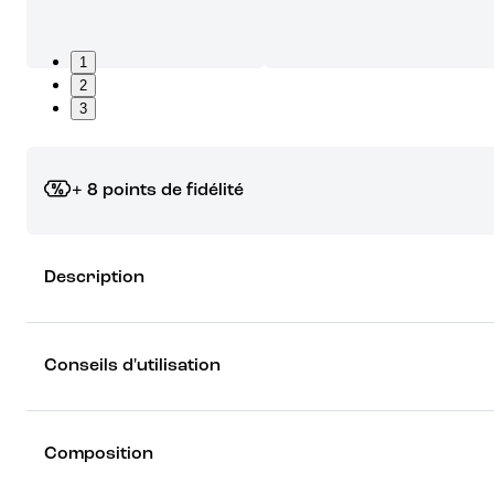
1
2
3
+ 8 points de fidélité
Grâce à vos points de fidélité, choisissez les cadeaux qui vous fo
Description
rêver !
Découvrez les récompenses
Conseils d'utilisation
Composition