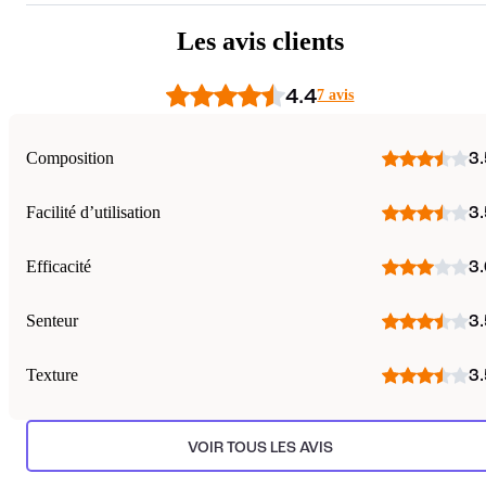
Les avis clients
4.4
7 avis
Composition
3.
Facilité d’utilisation
3.
Efficacité
3.
Senteur
3.
Texture
3.
VOIR TOUS LES AVIS