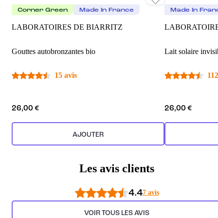
Corner Green
Made In France
Made In Fran
LABORATOIRES DE BIARRITZ
LABORATOIRE
Gouttes autobronzantes bio
Lait solaire invi
15 avis
112
26,00 €
26,00 €
AJOUTER
Les avis clients
4.4
7 avis
VOIR TOUS LES AVIS