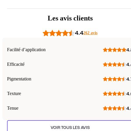
Les avis clients
4.4
262 avis
Facilité d’application
4.
Efficacité
4.
Pigmentation
4.
Texture
4.
Tenue
4.
VOIR TOUS LES AVIS