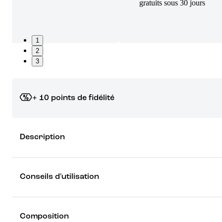
gratuits sous 30 jours
1
2
3
+ 10 points de fidélité
Grâce à vos points de fidélité, choisissez les cadeaux qui vous fo
Description
rêver !
Découvrez les récompenses
Conseils d'utilisation
Composition