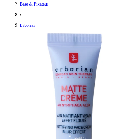
Base & Fixateur
›
Erborian