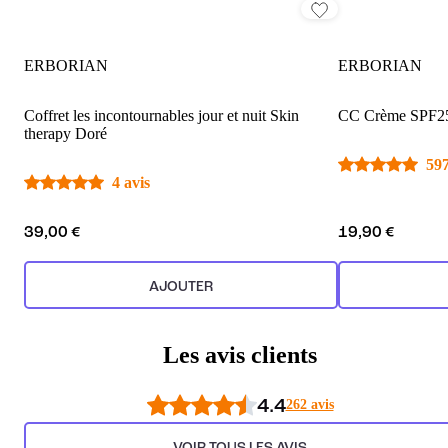
ERBORIAN
ERBORIAN
Coffret les incontournables jour et nuit Skin
CC Crème SPF25
therapy Doré
597
4 avis
39,00 €
19,90 €
AJOUTER
Les avis clients
4.4
262 avis
VOIR TOUS LES AVIS