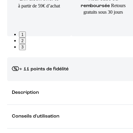
Retours
à partir de 59€ d’achat
remboursée
gratuits sous 30 jours
1
2
3
+ 11 points de fidélité
Grâce à vos points de fidélité, choisissez les cadeaux qui vous fo
Description
rêver !
Découvrez les récompenses
Conseils d'utilisation