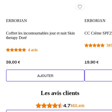
ERBORIAN
ERBORIAN
Coffret les incontournables jour et nuit Skin
CC Crème SPF25
therapy Doré
597
4 avis
39,00 €
19,90 €
AJOUTER
Les avis clients
4.7
4431 avis