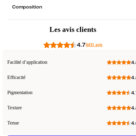
Composition
Les avis clients
4.7
4431 avis
Facilité d’application
4.
Efficacité
4.
Pigmentation
4.
Texture
4.
Tenue
4.