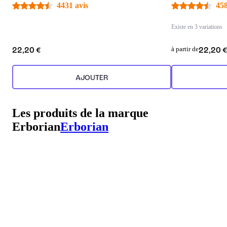
4431 avis
458
Existe en 3 variations
à partir de
22,20 €
22,20 
AJOUTER
Les produits de la marque
Erborian
Erborian