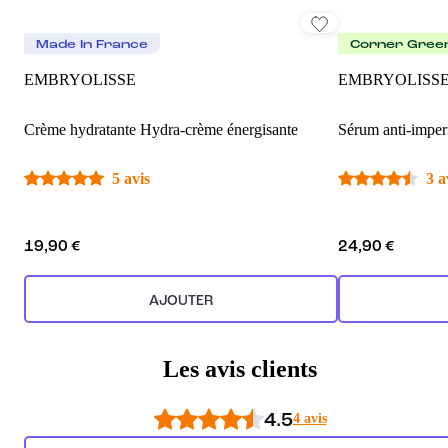
Made In France
Corner Gree
EMBRYOLISSE
EMBRYOLISS
Crème hydratante Hydra-crème énergisante
Sérum anti-imper
5 avis
3 a
19,90 €
24,90 €
AJOUTER
Les avis clients
4.5
4 avis