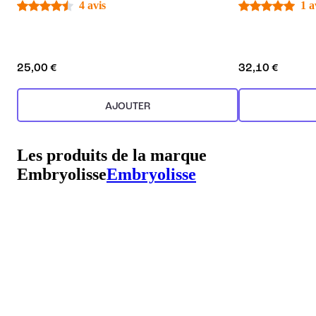
4 avis
1 a
25,00 €
32,10 €
AJOUTER
Les produits de la marque
Embryolisse
Embryolisse