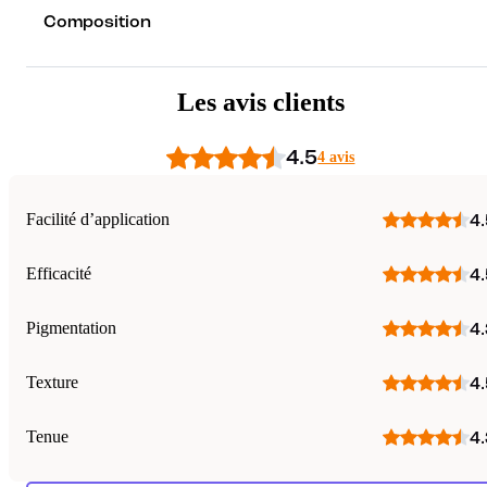
Composition
Les avis clients
4.5
4 avis
Facilité d’application
4.
Efficacité
4.
Pigmentation
4.
Texture
4.
Tenue
4.