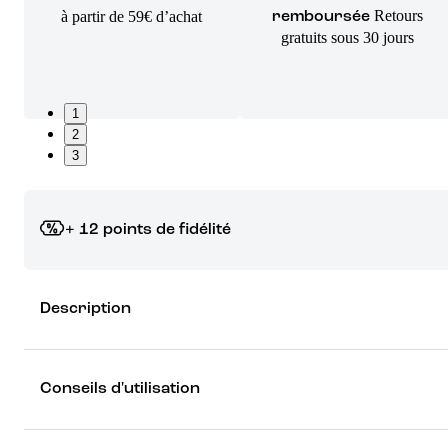
Retours
à partir de 59€ d’achat
remboursée
gratuits sous 30 jours
1
2
3
+ 12 points de fidélité
Grâce à vos points de fidélité, choisissez les cadeaux qui vous fo
Description
rêver !
Découvrez les récompenses
Conseils d'utilisation