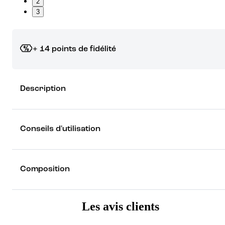
2
3
+ 14 points de fidélité
Grâce à vos points de fidélité, choisissez les cadeaux qui vous fo
Description
rêver !
Découvrez les récompenses
Conseils d'utilisation
Composition
Les avis clients