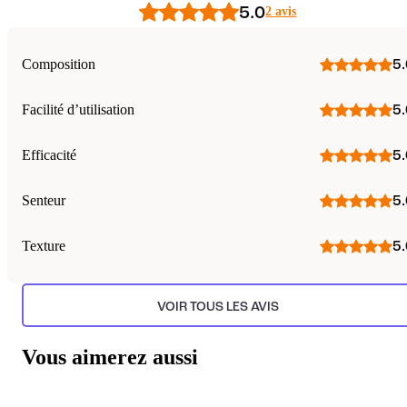
5.0
2 avis
Composition
5.
Facilité d’utilisation
5.
Efficacité
5.
Senteur
5.
Texture
5.
VOIR TOUS LES AVIS
Vous aimerez aussi