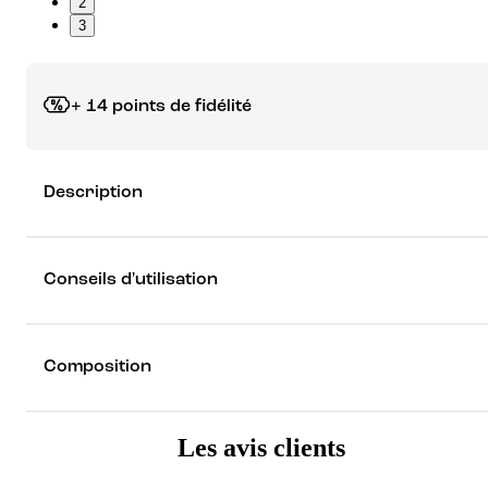
2
3
+ 14 points de fidélité
Grâce à vos points de fidélité, choisissez les cadeaux qui vous fo
Description
rêver !
Découvrez les récompenses
Conseils d'utilisation
Composition
Les avis clients