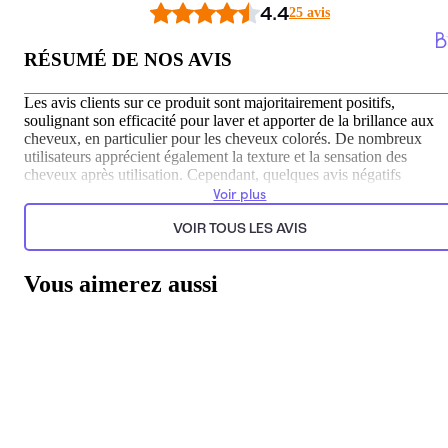
4.4
25 avis
RÉSUMÉ DE NOS AVIS
Les avis clients sur ce produit sont majoritairement positifs,
soulignant son efficacité pour laver et apporter de la brillance aux
cheveux, en particulier pour les cheveux colorés. De nombreux
utilisateurs apprécient également la texture et la sensation des
cheveux après utilisation. Cependant, quelques avis négatifs
mentionnent une odeur désagréable pour certains, ainsi qu'un
Voir plus
manque de résultats visibles pour d'autres, ce qui reflète des
perceptions personnelles variées.
VOIR TOUS LES AVIS
Généré par l’IA à partir du texte des commentaires clients.
Vous aimerez aussi