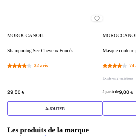
MOROCCANOIL
MOROCCANO
Shampooing Sec Cheveux Foncés
Masque couleur 
22 avis
74 
Existe en 2 variations
à partir de
29,50 €
9,00 €
AJOUTER
Les produits de la marque