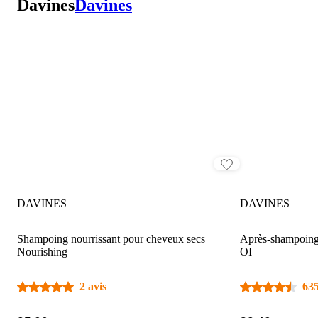
Davines
Davines
DAVINES
DAVINES
Shampoing nourrissant pour cheveux secs
Après-shampoing 
Nourishing
OI
2 avis
635