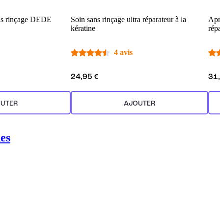
ns rinçage DEDE
Soin sans rinçage ultra réparateur à la
Apr
kératine
rép
4 avis
24,95 €
31
UTER
AJOUTER
es