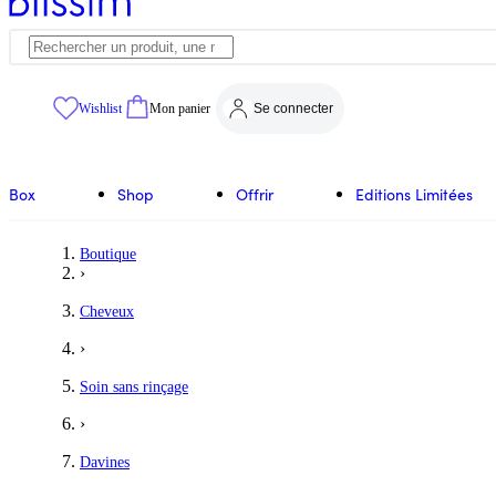
Wishlist
Mon panier
Se connecter
Box
Shop
Offrir
Editions Limitées
Boutique
›
Cheveux
›
Soin sans rinçage
›
Davines