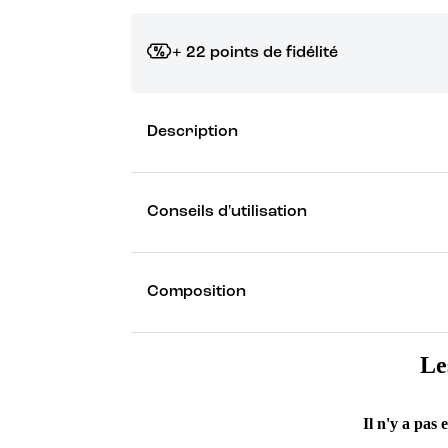
+ 22 points de fidélité
Grâce à vos points de fidélité, choisissez les ca
Description
Découvrez les récompenses
Conseils d'utilisation
Composition
Le
Il n'y a pas 