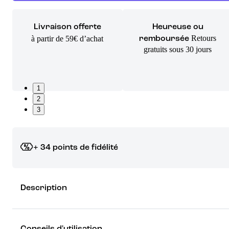
Livraison offerte
Heureuse ou
Retours
à partir de 59€ d’achat
remboursée
gratuits sous 30 jours
1
2
3
+ 34 points de fidélité
Grâce à vos points de fidélité, choisissez les cadeaux qui vous fo
Description
rêver !
Découvrez les récompenses
Conseils d'utilisation