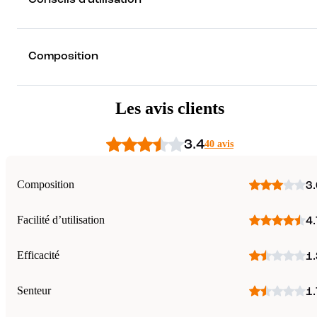
Composition
Les avis clients
3.4
40 avis
Composition
3.
Facilité d’utilisation
4.
Efficacité
1.
Senteur
1.