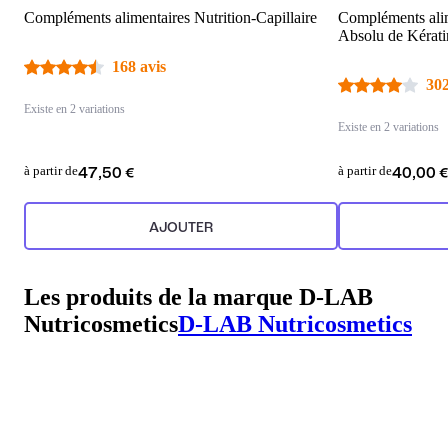
Compléments alimentaires Nutrition-Capillaire
Compléments alim
Absolu de Kérati
168 avis
302
Existe en 2 variations
Existe en 2 variations
à partir de
à partir de
47,50 €
40,00 
AJOUTER
Les produits de la marque D-LAB
Nutricosmetics
D-LAB Nutricosmetics