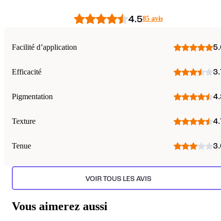
4.5
85 avis
Facilité d’application
5.
Efficacité
3.
Pigmentation
4.
Texture
4.
Tenue
3.
VOIR TOUS LES AVIS
Vous aimerez aussi