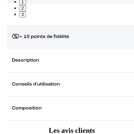
1
2
3
+ 10 points de fidélité
Grâce à vos points de fidélité, choisissez les cadeaux qui vous fo
Description
rêver !
Découvrez les récompenses
Conseils d'utilisation
Composition
Les avis clients