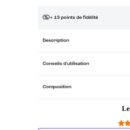
+ 13 points de fidélité
Grâce à vos points de fidélité, choisissez les ca
Description
Découvrez les récompenses
Conseils d'utilisation
Composition
Le