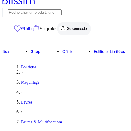
Wishlist
Mon panier
Se connecter
Box
Shop
Offrir
Editions Limitées
Boutique
›
Maquillage
›
Lèvres
›
Baume & Multifonctions