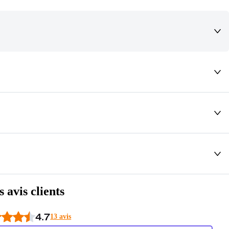
deaux qui vous font rêver !
s avis clients
4.7
13 avis