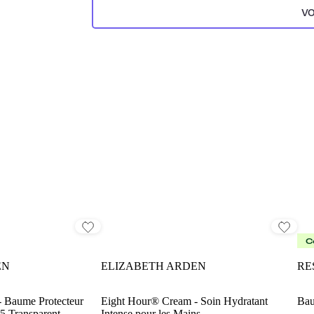
VO
C
EN
ELIZABETH ARDEN
RE
 Baume Protecteur
Eight Hour® Cream - Soin Hydratant
Bau
15 Transparent
Intense pour les Mains