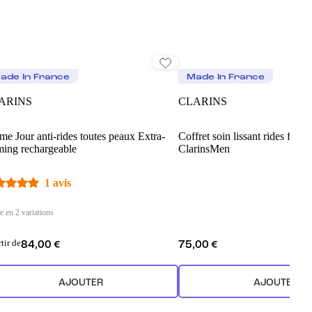
ade In France
Made In France
ARINS
CLARINS
me Jour anti-rides toutes peaux Extra-
Coffret soin lissant rides ferme
ming rechargeable
ClarinsMen
1 avis
e en 2 variations
rtir de
84,00 €
75,00 €
AJOUTER
AJOUTER