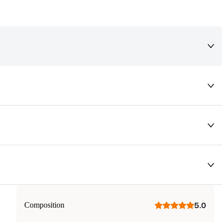
deaux qui vous font rêver !
Composition
5.0