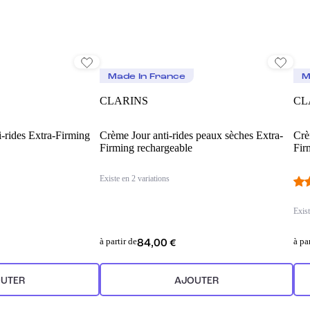
Made In France
M
CLARINS
CL
i-rides Extra-Firming
Crème Jour anti-rides peaux sèches Extra-
Crè
Firming rechargeable
Fir
Existe en 2 variations
Exist
à partir de
à pa
84,00 €
UTER
AJOUTER