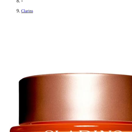
›
Clarins