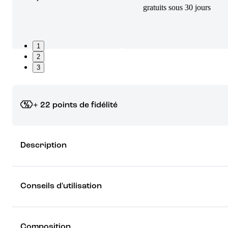
gratuits sous 30 jours
1
2
3
+ 22 points de fidélité
Grâce à vos points de fidélité, choisissez les cadeaux qui vous fo
Description
rêver !
Découvrez les récompenses
Conseils d'utilisation
Composition