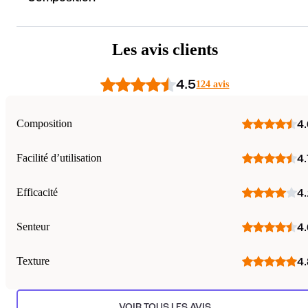
Les avis clients
4.5
124 avis
Composition
4.
Facilité d’utilisation
4.
Efficacité
4.
Senteur
4.
Texture
4.
VOIR TOUS LES AVIS