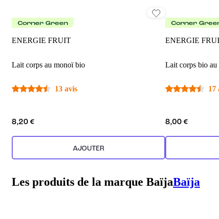
Corner Green
Corner Gree
ENERGIE FRUIT
ENERGIE FRU
Lait corps au monoï bio
Lait corps bio a
13 avis
17 
8,20 €
8,00 €
AJOUTER
Les produits de la marque Baïja
Baïja