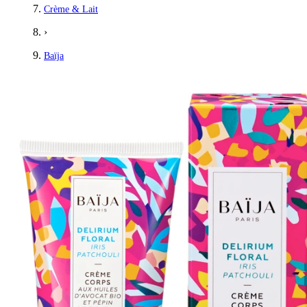
Crème & Lait
›
Baïja