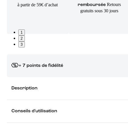
Retours
à partir de 59€ d’achat
remboursée
gratuits sous 30 jours
1
2
3
+ 7 points de fidélité
Grâce à vos points de fidélité, choisissez les cadeaux qui vous fo
Description
rêver !
Découvrez les récompenses
Conseils d'utilisation