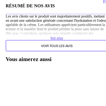
RÉSUMÉ DE NOS AVIS
Les avis clients sur le produit sont majoritairement positifs, mettant
en avant une satisfaction générale concernant l'hydratation et l'odeu
agréable de la crème. Les utilisateurs apprécient particulièrement la
texture et la manière dont le produit pénètre la peau sans laisser de
film gras. Cependant, quelques avis négatifs soulignent des
préoccupations concernant la composition du produit et son prix, q
Voir plus
peuvent influencer leur décision d'achat.
VOIR TOUS LES AVIS
Généré par l’IA à partir du texte des commentaires clients.
Vous aimerez aussi