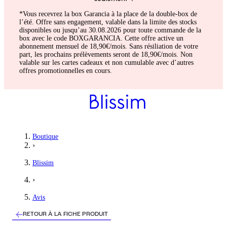
*Vous recevrez la box Garancia à la place de la double-box de
l’été. Offre sans engagement, valable dans la limite des stocks
disponibles ou jusqu’au 30.08.2026 pour toute commande de la
box avec le code BOXGARANCIA. Cette offre active un
abonnement mensuel de 18,90€/mois. Sans résiliation de votre
part, les prochains prélèvements seront de 18,90€/mois. Non
valable sur les cartes cadeaux et non cumulable avec d’autres
offres promotionnelles en cours.
Geneviève
Boutique
›
Trousse de l'été
Blissim
Tout y est pour emmener dans sa trousse de maquillage et de toil
›
5
/5
Avis
Sabrina
RETOUR À LA FICHE PRODUIT
Splendide été 2026