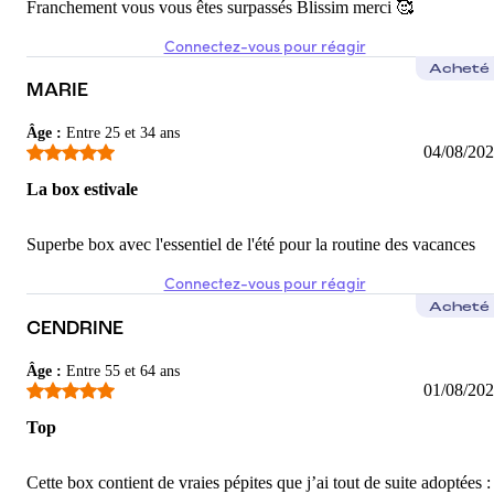
Franchement vous vous êtes surpassés Blissim merci 🥰
Marie
Connectez-vous pour réagir
Produits tous utiles
Acheté
J’ai toujours tendance à ne pas prendre de box trop remplies car il
MARIE
5
/5
Âge
:
Entre 25 et 34 ans
04/08/20
Christine
La box estivale
Une trousse aux milles surprises
Ravie de cette box qui contient des petits trésors, les cadeaux sont
Superbe box avec l'essentiel de l'été pour la routine des vacances
5
/5
Connectez-vous pour réagir
Acheté
CENDRINE
Âge
:
Entre 55 et 64 ans
01/08/20
Top
Cette box contient de vraies pépites que j’ai tout de suite adoptées :