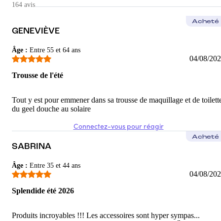
164 avis
5
/5
Acheté
Marion
GENEVIÈVE
Incroyable
Âge
:
Entre 55 et 64 ans
04/08/20
Pour le tarif elle est géniale, les accessoires, les produits. N
Trousse de l'été
5
/5
Maëva
Tout y est pour emmener dans sa trousse de maquillage et de toilett
du geel douche au solaire
Parfait
Connectez-vous pour réagir
Cette box est super ! Je l’adore
Acheté
5
/5
SABRINA
Marine
Âge
:
Entre 35 et 44 ans
04/08/20
Parfait
Splendide été 2026
Tous les produits sont super et elle est hyper rentable la box
5
/5
Produits incroyables !!! Les accessoires sont hyper sympas...