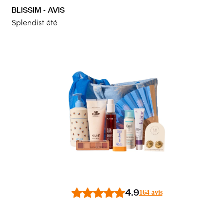
BLISSIM - AVIS
Produits incroyables !!! Les accessoires sont hyper sympas... 
Splendist été
5
/5
Marie
La box estivale
Superbe box avec l'essentiel de l'été pour la routine des vacance
5
/5
Cendrine
Top
Cette box contient de vraies pépites que j’ai tout de suite adopt
5
/5
Nathalie
4.9
164 avis
Box complète
Idéale et excellent rapport qualité prix : je recommande