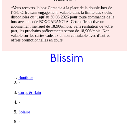
*Vous recevrez la box Garancia à la place de la double-box de
l’été. Offre sans engagement, valable dans la limite des stocks
disponibles ou jusqu’au 30.08.2026 pour toute commande de la
box avec le code BOXGARANCIA. Cette offre active un
abonnement mensuel de 18,90€/mois. Sans résiliation de votre
part, les prochains prélèvements seront de 18,90€/mois. Non
valable sur les cartes cadeaux et non cumulable avec d’autres
offres promotionnelles en cours.
Myriam
Boutique
›
Odeur Nuxe
Corps & Bain
J'aime l'odeur, je suis même addicte, ne laisse pas de filme gras
›
5
/5
Solaire
Mathilde
›
Top