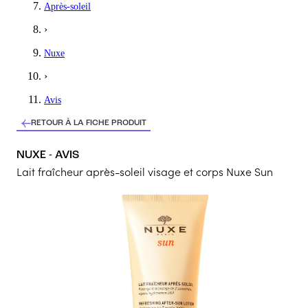
Après-soleil
Super après soleil ! Très efficace, j’adore son odeur !!
›
5
/5
Nuxe
Anaïs
›
Lait après soleil
Avis
Ce produit est très hydratant et sent très bon.
RETOUR À LA FICHE PRODUIT
5
/5
NUXE - AVIS
VIRGINIE
Lait fraîcheur après-soleil visage et corps Nuxe Sun
parfaitement parfait
une odeur d'été délicate et pas trop chimique, nourrit parfaitement,
5
/5
Clara
Super
Sens extrêmement bon , il est parfait