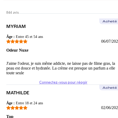
Diane-Carine
Parfait
844 avis
Odeur très agréable Texture rafraîchissante
Acheté
MYRIAM
5
/5
Âge
:
Entre 45 et 54 ans
Imene
06/07/20
Les meilleures crèmes pour le corps
Odeur Nuxe
Rien à dire elles sont tellement bons, il faut l’essayer absolumen
J'aime l'odeur, je suis même addicte, ne laisse pas de filme gras, la
5
/5
peau est douce et hydratée. La crème est presque un parfum a elle
toute seule
Connectez-vous pour réagir
Acheté
MATHILDE
Âge
:
Entre 18 et 24 ans
02/06/20
Top