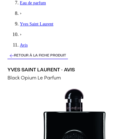
Eau de parfum
Il sent super bon, Mais j’ai l’impression que l’odeur ne reste pa
›
4
/5
Yves Saint Laurent
›
Avis
RETOUR À LA FICHE PRODUIT
YVES SAINT LAURENT - AVIS
Black Opium Le Parfum