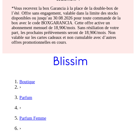
*Vous recevrez la box Garancia à la place de la double-box de
l’été. Offre sans engagement, valable dans la limite des stocks
disponibles ou jusqu’au 30.08.2026 pour toute commande de la
box avec le code BOXGARANCIA. Cette offre active un
abonnement mensuel de 18,90€/mois. Sans résiliation de votre
part, les prochains prélèvements seront de 18,90€/mois. Non
valable sur les cartes cadeaux et non cumulable avec d’autres
offres promotionnelles en cours.
Cindy
Boutique
›
Parfum envoûtant
Parfum
Tient bien. Pour les fans de vanille
›
5
/5
Parfum Femme
Marie
›
Sent bon