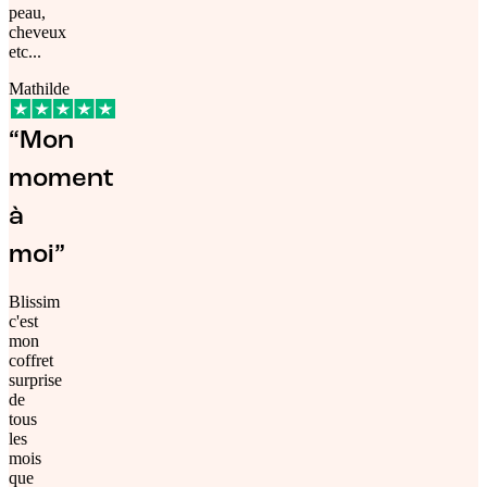
peau,
cheveux
etc...
Mathilde
“Mon
moment
à
moi”
Blissim
c'est
mon
coffret
surprise
de
tous
les
mois
que