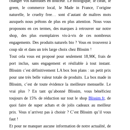
changer vos habitudes en douceur. Le biologique, le clean, le
green, le commerce local, le Made in France, l’origine
naturelle, le cruelty free… sont d’autant de maîtres mots
auxquels nous prêtons de plus en plus attention. Nous vous
proposons en ces termes, des marques à retrouver sur notre
shop, des plus exemplaires vis-à-vis de ces nombreux
engagements. Des produits naturels bio ? Vous en trouverez à
coup sûr et dans un très large choix chez Blissim !
Tout cela vous est proposé pour seulement 18,90€, frais de
port inclus, sans engagement et résiliable à tout instant.
Blissim c’est définitivement LA box bon plans : un petit prix
pour une très belle valeur totale de produits. La box made in
Blissim, c’est de toute évidence la meilleure mensuelle. Le
vrai plus ? En tant qu’abonné Blissim, vous bénéficiez
toujours de 15% de réduction sur tout le shop
Blissim.fr
, de
quoi faire de super achats et de jolis cadeaux au meilleur
prix. Vous n’arrivez pas à choisir ? C’est Blissim qu’il vous
faut !
Et pour ne manquer aucune information de notre actualité, de