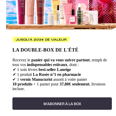
JUSQU'À 203€ DE VALEUR
LA DOUBLE-BOX DE L'ÉTÉ
Recevez le
panier qui va vous suivre partout
, rempli de
tous vos
indispensables estivaux
, dont :
✔ 1 soin lèvres
best-seller Laneige
✔ 1 produit
La Rosée n°1 en pharmacie
✔
1
vernis Manucurist
assorti à votre panier
10 produits
+ 1 panier pour
37,80€ seulement
, livraison
incluse.
M'ABONNER À LA BOX