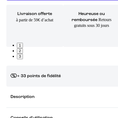
Livraison offerte
Heureuse ou
Retours
à partir de 59€ d’achat
remboursée
gratuits sous 30 jours
1
2
3
+ 33 points de fidélité
Grâce à vos points de fidélité, choisissez les cadeaux qui vous fo
Description
rêver !
Découvrez les récompenses
Conseils d'utilisation