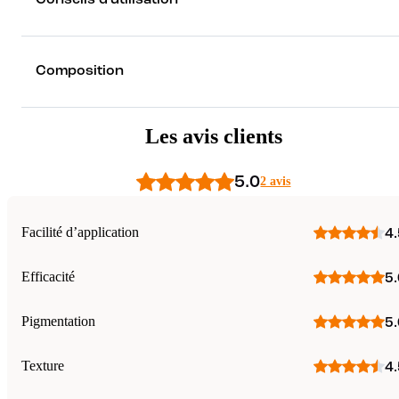
Composition
Les avis clients
5.0
2 avis
Facilité d’application
4.
Efficacité
5.
Pigmentation
5.
Texture
4.