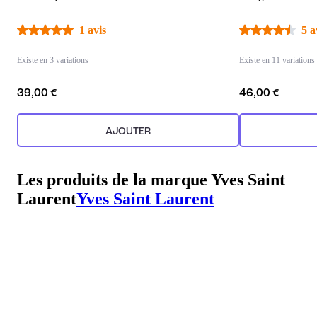
1 avis
5 a
Existe en 3 variations
Existe en 11 variations
39,00 €
46,00 €
AJOUTER
Les produits de la marque Yves Saint
Laurent
Yves Saint Laurent