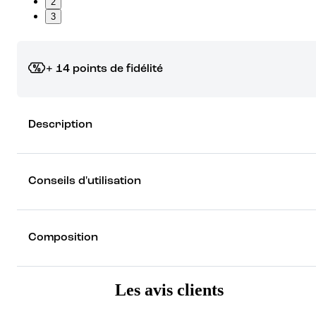
2
3
+ 14 points de fidélité
Grâce à vos points de fidélité, choisissez les cadeaux qui vous fo
Description
rêver !
Découvrez les récompenses
Conseils d'utilisation
Composition
Les avis clients