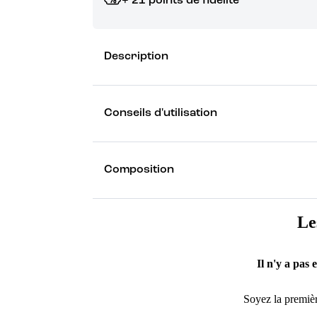
+ 21 points de fidélité
Grâce à vos points de fidélité, choisissez les ca
Description
Découvrez les récompenses
Conseils d'utilisation
Composition
Le
Il n'y a pas 
Soyez la premièr